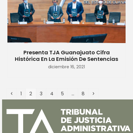
Presenta TJA Guanajuato Cifra
Histórica En La Emisión De Sentencias
diciembre 16, 2021
Anterior
Page
Page
Page
Page
Page
Page
Siguiente
1
2
3
4
5
…
8