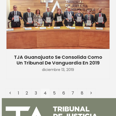
TJA Guanajuato Se Consolida Como
Un Tribunal De Vanguardia En 2019
diciembre 13, 2019
Anterior
Page
Page
Page
Page
Page
Page
Page
Page
Siguiente
1
2
3
4
5
6
7
8