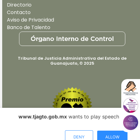
Directorio
Contacto
Aviso de Privacidad
Banco de Talento
Tribunal de Justicia Administrativa del Estado de
Guanajuato, © 2025
www.tjagto.gob.mx
wants to play speech
Web premiada con el Premio Internacional OX
DENY
ALLOW