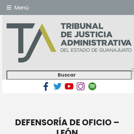
Skip
Menú
to
content
Search
DEFENSORÍA DE OFICIO –
LEÓN