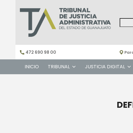
Skip
to
content
Sear
472 690 98 00
Parc
INICIO
TRIBUNAL
JUSTICIA DIGITAL
DEF